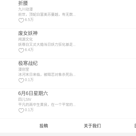
折腰
九川动漫
前世，顶配白富美苏蔓越，有无数...
6.5万
废女妖神
闻源文化
妖尊白又灵大婚当日妖力狂化暴走...
6.4万
极寒战纪
漫创堂
冰河末日来临，被暗恋对象杀死后...
0.1万
6月6日星期六
四儿SIV
平凡的高中生黄良，在一个平常的...
0.1万
投稿
关于我们