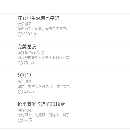
狂女重生纨绔七皇妃
崇卓漫画
前世她受人欺害，最终丧子身死。...
110.3万
完美逆袭
南柒礼×竹君默默
因容貌被处处为难的小职员林乔重...
76.4万
妖神记
踏雪动漫
因为一本时空妖灵之书，时空发生...
13.5万
抢个道爷当娘子2019版
闻源文化
被封印十世的魔尊一朝醒来，没了...
6.7万