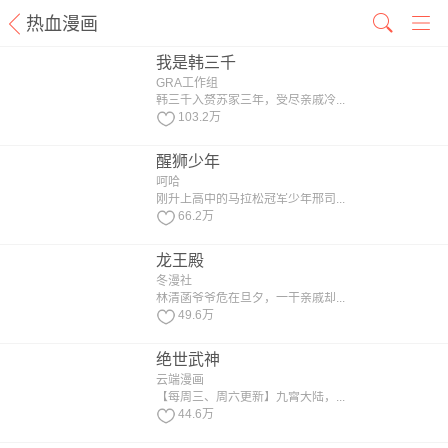
热血漫画
我是韩三千
GRA工作组
韩三千入赘苏家三年，受尽亲戚冷...
103.2万
醒狮少年
呵哈
刚升上高中的马拉松冠军少年邢司...
66.2万
龙王殿
冬漫社
林清菡爷爷危在旦夕，一干亲戚却...
49.6万
绝世武神
云端漫画
【每周三、周六更新】九霄大陆，...
44.6万