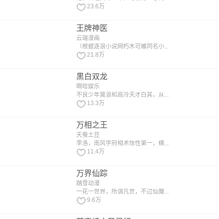
23.6万
王牌神医
云端漫画
（根据逐浪小说网朽木可雕同名小...
21.8万
黒白双龙
啊哈娱乐
不良少年莫浪和高冷天才白其，从...
13.3万
万相之王
天蚕土豆
李洛，南风学府相术悟性第一，横...
11.4万
万界仙踪
踏雪动漫
一花一世界，所谓凡世，不过仙魔...
9.6万