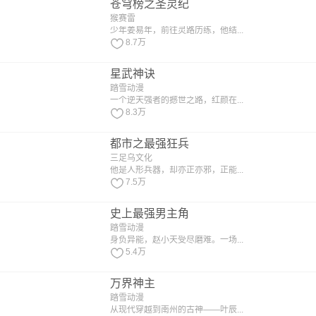
苍穹榜之圣灵纪
猴赛雷
少年姜易年，前往灵路历练，他结...
8.7万
星武神诀
踏雪动漫
一个逆天强者的撼世之路，红颜在...
8.3万
都市之最强狂兵
三足乌文化
他是人形兵器，却亦正亦邪，正能...
7.5万
史上最强男主角
踏雪动漫
身负异能，赵小天受尽磨难。一场...
5.4万
万界神主
踏雪动漫
从现代穿越到南州的古神——叶辰...