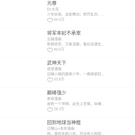
元尊
Dr.大吉
少年执笔，龙蛇舞动；劈开乱世，...
44.5万
将军本妃不承宠
云端漫画
新朝将至，万象涅磐，看似充满生...
40.0万
武神天下
逐浪漫画
边陲小城的废柴少年，一路高歌狂...
33.9万
巅峰强少
崇卓漫画
我有一个师傅，是无上至尊，纵横...
28.3万
回到地球当神棍
过猪山×本命漫画
他，曾经失踪八年。可没有人想到...