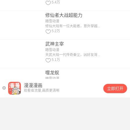
5.4万
修仙者大战超能力
踏雪动漫
修仙大陆有一位大能者，意外穿越...
5.2万
武神主宰
踏雪动漫
天武大陆一代传奇秦尘，因好友背...
5.1万
噬龙蚁
踏雪动漫
男主角郑浪死后转生到异界，成为...
漫漫漫画
立即打开
3.9万
观看省流量,画质更清晰
神武帝尊
闻源文化
一代大能高手，遭人算计，魂飞离...
3.9万