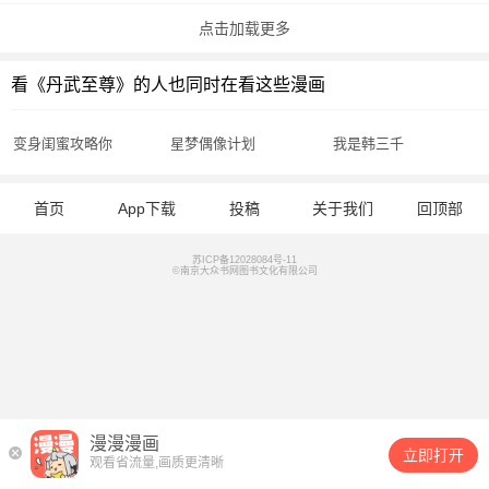
点击加载更多
看《丹武至尊》的人也同时在看这些漫画
变身闺蜜攻略你
星梦偶像计划
我是韩三千
首页
App下载
投稿
关于我们
回顶部
苏ICP备12028084号-11
©南京大众书网图书文化有限公司
漫漫漫画
立即打开
观看省流量,画质更清晰