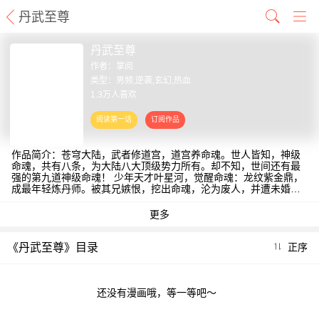
丹武至尊
丹武至尊
作者：
掌阅
类型：男频,逆袭,玄幻,热血
1.3万人喜欢
作品简介：苍穹大陆，武者修道宫，道宫养命魂。世人皆知，神级
命魂，共有八条，为大陆八大顶级势力所有。却不知，世间还有最
强的第九道神级命魂！ 少年天才叶星河，觉醒命魂：龙纹紫金鼎，
成最年轻炼丹师。被其兄嫉恨，挖出命魂，沦为废人，并遭未婚妻
退婚！却意外觉醒第九道神级命魂！从此逆天崛起，成就一代丹武
至尊！
《丹武至尊》目录
正序
还没有漫画哦，等一等吧～