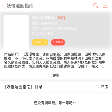
妖怪混圈指南
妖怪混圈指南
独家
作者：
弥湖×林幼清
类型：兄弟情,奇幻,都市,女频,后宫
1017.4万人喜欢
作品简介：【漫漫独家，逢周日更新】因家园被毁，山神沈杉入圈
拍戏，不一小心成了影帝。软萌缓慢的蜗牛精林涡下山投奔沈衫，
名义是影帝助理，实则天天被影帝助。两人在遍地妖怪的娱乐圈中
帮助妖怪同类，为流离失所的妖怪们重建家园，促成了一段又一段
可歌可泣的纯洁兄弟情……（责编：CC）
《妖怪混圈指南》目录
正序
还没有漫画哦，等一等吧～