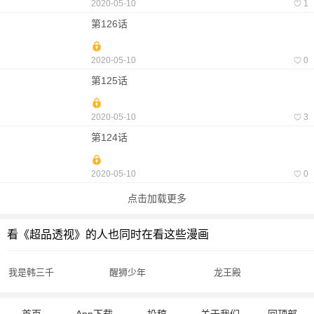
2020-05-10
1
第126话
2020-05-10
0
第125话
2020-05-10
3
第124话
2020-05-10
0
点击加载更多
看《超品透视》的人也同时在看这些漫画
我是韩三千
醒狮少年
龙王殿