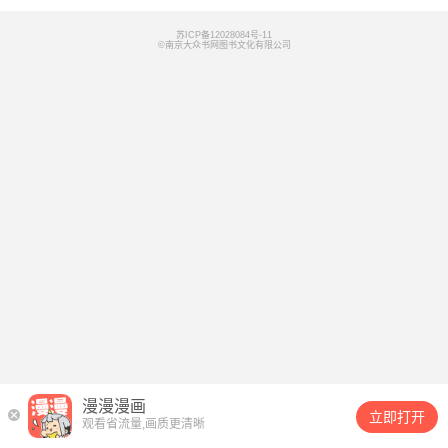
苏ICP备12028084号-11
©南京大众书网图书文化有限公司
漫漫漫画
立即打开
观看省流量,画质更清晰