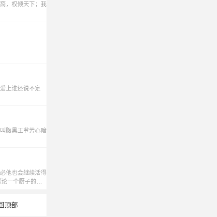
裔，权倾天下；我
爱上谁还说不定
叫腹黑王爷芳心暗
必他也会继续活得
《论一个厨子的撸
回顶部