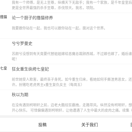
我有一个师傅，是无上至尊，纵横天下无敌手；我有一个家族，是千年皇室后
更是全世界最强的杀手至尊，杀伐惊天。我名，项阳。
论一个厨子的撸猫修养
我要跟你站在一起，我也可以跟你站在一起，面对这个世界。
兮兮罗曼史
苏颜兮没想到有天竟要代替姐姐嫁给恶魔总裁顾西城，不过嫁也嫁了，婚后谁
呢！
狂女重生纨绔七皇妃
前世她受人欺害，最终丧子身死。如今重生归来，看她如何手撕渣男恶女，还
许。扮猪吃老虎男主x重生复仇女主（每周五）
秋以为期
在没有遇到柯明轩之前，边老大酷炫狂霸拽，走路带风。纵然没有柯明轩，想
开心快乐。 可惜偏偏遇到柯明轩，让他遭遇了人生中最大的皮肉之痛。续集
猫修养》同步更新（改编自长佩文学网《秋以为期》，原著桃千岁）
投稿
关于我们