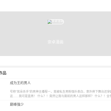
崇卓漫画
作品
成为王的男人
号称“耳朵杀手”的男神主播程一，竟被私生男粉强扑表白，意外摔下舞台还穿
这……我可是直男！ 什么？！竟然让我与面前的男人这样那样？ 什么？！全
身子？ emmm…既然开局已经如此坑爹，不如彻底放飞自我！
巅峰强少